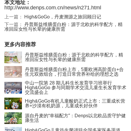
本文地址：
http://www.denps.com.cn/news/n271.html
上一篇：
High&GoGo，丹麦溯源之旅回顾日记
下一篇：
丹普斯益维膳蛋白粉：源于北欧的科学配方，精
准回应女性与长辈的健康所需
更多内容推荐
丹普斯益维膳蛋白粉：源于北欧的科学配方，精
准回应女性与长辈的健康所需
丹普斯益维膳蛋白粉上市，5重欧洲高阶蛋白+合
生元双效组合，打造日常营养补给的理想之选
中山一院第 28 期儿科生长发育学习班举行
High&GoGo 参与同期学术交流儿童生长发育学术
交流盛会上
High&GoGo有机儿童酸奶正式上市：三重成长营
养+沙漠有机奶源，儿童成长好伙伴
源自丹麦的“幸福配方”：Denps以北欧品质守护健
康生活
High&GoGo儿童益生菌进驻全国多家医务渠道，