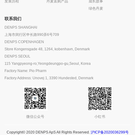
发展历程
丹麦直购产品
成长故事
绿色丹麦
联系我们
DENPS SHANGHAI
上海市闵行区申长路990弄6号709
DENPS COPENHAGEN
Store Kongensgade 48, 1264, kobenhavn, Denmark
DENPS SEOUL
115 Yangpyeong-ro,Yeongdeungpo-gu,Seoul, Korea
Factory Name: Pio Pharm
Factory Address: Unovej 1, 3390 Hundested, Denmark
微信公众号
小红书
Copyright© 2020 DENPS ApS All Rights Reserved.
沪ICP备2020036299号