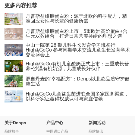
更多内容推荐
丹普斯益维膳蛋白粉：源于北欧的科学配方，精
准回应女性与长辈的健康所需
丹普斯益维膳蛋白粉上市，5重欧洲高阶蛋白+合
生元双效组合，打造日常营养补给的理想之选
中山一院第 28 期儿科生长发育学习班举行
High&GoGo 参与同期学术交流儿童生长发育学术
交流盛会上
High&GoGo有机儿童酸奶正式上市：三重成长营
养+沙漠有机奶源，儿童成长好伙伴
源自丹麦的“幸福配方”：Denps以北欧品质守护健
康生活
High&GoGo儿童益生菌进驻全国多家医务渠道，
以科研实证赢得权威认可与家庭信赖
关于Denps
产品中心
新闻活动
品牌故事
中国进口产品
品牌快讯