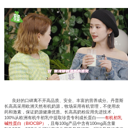
良好的口碑离不开高品质、安全、丰富的营养成分。
丹普斯
长高高采用欧洲天然有机奶源
，牧场采用有机管理，不使用农
药和激素，保证奶源健康优质。长高高奶粉应用先进技术，
100%从欧洲有机牛初乳中提取珍贵专利成长蛋白——
有机初乳
碱性蛋白（BIOCBP）
，且每100g产品中含有100mg高含量